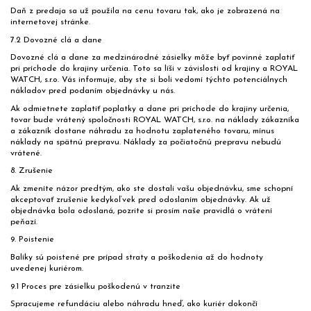
Daň z predaja sa už použila na cenu tovaru tak, ako je zobrazená na
internetovej stránke.
7.2 Dovozné clá a dane
Dovozné clá a dane za medzinárodné zásielky môže byť povinné zaplatiť
pri príchode do krajiny určenia. Toto sa líši v závislosti od krajiny a ROYAL
WATCH, s.r.o. Vás informuje, aby ste si boli vedomí týchto potenciálnych
nákladov pred podaním objednávky u nás.
Ak odmietnete zaplatiť poplatky a dane pri príchode do krajiny určenia,
tovar bude vrátený spoločnosti ROYAL WATCH, s.r.o. na náklady zákazníka
a zákazník dostane náhradu za hodnotu zaplateného tovaru, mínus
náklady na spätnú prepravu. Náklady za počiatočnú prepravu nebudú
vrátené.
8. Zrušenie
Ak zmeníte názor predtým, ako ste dostali vašu objednávku, sme schopní
akceptovať zrušenie kedykoľvek pred odoslaním objednávky. Ak už
objednávka bola odoslaná, pozrite si prosím naše pravidlá o vrátení
peňazí.
9. Poistenie
Balíky sú poistené pre prípad straty a poškodenia až do hodnoty
uvedenej kuriérom.
9.1 Proces pre zásielku poškodenú v tranzite
Spracujeme refundáciu alebo náhradu hneď, ako kuriér dokončí