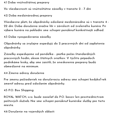
4.1 Doba vnútroštátnej prepravy
Vo všeobecnosti sú vnútroštátne zásielky v tranzite 2 - 7 dní
4.2 Doba medzinárodnej prepravy
Všeobecne platí, že objednávky odoslané medzinárodne sú v tranzite 4 -
22 dní. Doba doručenia značne líši v závislosti od zvoleného kuriéra. Pri
výbere kuriéra na pokladni sme schopní ponúknuť konkrétnejší odhad.
4.3 Doba vyexpedovania zásielky
Objednávky sa zvyčajne expedujú do 2 pracovných dní od zaplatenia
objednávky.
Zásielky expedujeme od pondelka - piatka počas štandardných
pracovných hodín, okrem štátnych sviatkov. V týchto prípadoch
podnikáme kroky, aby sme zaistili, že oneskorenia prepravy budú
obmedzené na minimum.
4.4 Zmena adresy doručenia
Pre zmenu požiadaviek na doručovaciu adresu sme schopní kedykoľvek
zmeniť adresu pred odoslaním objednávky.
4.5 P.O. Box Shipping
ROYAL WATCH, s.r.o. bude zasielať do P.O. boxov len prostredníctvom
poštových služieb. Nie sme schopní ponúknuť kuriérske služby pre tieto
miesta.
4.6 Doručenie na vojenských oblasti