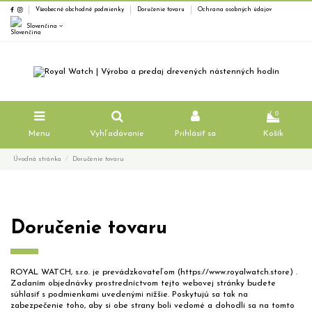
Všeobecné obchodné podmienky
Doručenie tovaru
Ochrana osobných údajov
Slovenčina
0
Menu
Vyhľadávanie
Prihlásiť sa
Košík
Úvodná stránka
Doručenie tovaru
Doručenie tovaru
ROYAL WATCH, s.r.o. je prevádzkovateľom (https://www.royalwatch.store) .
Zadaním objednávky prostredníctvom tejto webovej stránky budete
súhlasiť s podmienkami uvedenými nižšie. Poskytujú sa tak na
zabezpečenie toho, aby si obe strany boli vedomé a dohodli sa na tomto