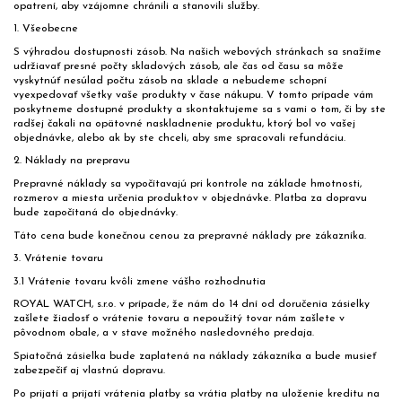
opatrení, aby vzájomne chránili a stanovili služby.
1. Všeobecne
S výhradou dostupnosti zásob. Na našich webových stránkach sa snažíme
udržiavať presné počty skladových zásob, ale čas od času sa môže
vyskytnúť nesúlad počtu zásob na sklade a nebudeme schopní
vyexpedovať všetky vaše produkty v čase nákupu. V tomto prípade vám
poskytneme dostupné produkty a skontaktujeme sa s vami o tom, či by ste
radšej čakali na opätovné naskladnenie produktu, ktorý bol vo vašej
objednávke, alebo ak by ste chceli, aby sme spracovali refundáciu.
2. Náklady na prepravu
Prepravné náklady sa vypočítavajú pri kontrole na základe hmotnosti,
rozmerov a miesta určenia produktov v objednávke. Platba za dopravu
bude započítaná do objednávky.
Táto cena bude konečnou cenou za prepravné náklady pre zákazníka.
3. Vrátenie tovaru
3.1 Vrátenie tovaru kvôli zmene vášho rozhodnutia
ROYAL WATCH, s.r.o. v prípade, že nám do 14 dní od doručenia zásielky
zašlete žiadosť o vrátenie tovaru a nepoužitý tovar nám zašlete v
pôvodnom obale, a v stave možného nasledovného predaja.
Spiatočná zásielka bude zaplatená na náklady zákazníka a bude musieť
zabezpečiť aj vlastnú dopravu.
Po prijatí a prijatí vrátenia platby sa vrátia platby na uloženie kreditu na