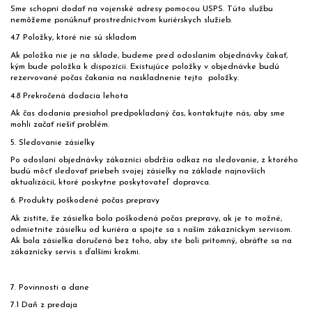
Sme schopní dodať na vojenské adresy pomocou USPS. Túto službu
nemôžeme ponúknuť prostredníctvom kuriérskych služieb.
4.7 Položky, ktoré nie sú skladom
Ak položka nie je na sklade, budeme pred odoslaním objednávky čakať,
kým bude položka k dispozícii. Existujúce položky v objednávke budú
rezervované počas čakania na naskladnenie tejto
položky.
4.8 Prekročená dodacia lehota
Ak čas dodania presiahol predpokladaný čas, kontaktujte nás, aby sme
mohli začať riešiť problém.
5. Sledovanie zásielky
Po odoslaní objednávky zákazníci obdržia odkaz na sledovanie, z ktorého
budú môcť sledovať priebeh svojej zásielky na základe najnovších
aktualizácií, ktoré poskytne poskytovateľ dopravca.
6. Produkty poškodené počas prepravy
Ak zistíte, že zásielka bola poškodená počas prepravy, ak je to možné,
odmietnite zásielku od kuriéra a spojte sa s naším zákazníckym servisom.
Ak bola zásielka doručená bez toho, aby ste boli prítomný, obráťte sa na
zákaznícky servis s ďalšími krokmi.
7. Povinnosti a dane
7.1 Daň z predaja