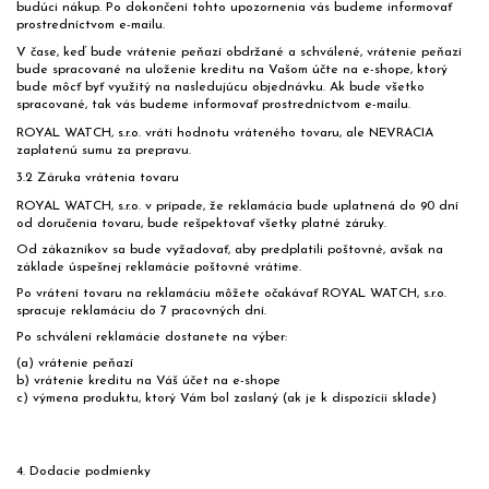
budúci nákup. Po dokončení tohto upozornenia vás budeme informovať
prostredníctvom e-mailu.
V čase, keď bude vrátenie peňazí obdržané a schválené, vrátenie peňazí
bude spracované na uloženie kreditu na Vašom účte na e-shope, ktorý
bude môcť byť využitý na nasledujúcu objednávku. Ak bude všetko
spracované, tak vás budeme informovať prostredníctvom e-mailu.
ROYAL WATCH, s.r.o. vráti hodnotu vráteného tovaru, ale NEVRACIA
zaplatenú sumu za prepravu.
3.2 Záruka vrátenia tovaru
ROYAL WATCH, s.r.o. v prípade, že reklamácia bude uplatnená do 90 dní
od doručenia tovaru, bude rešpektovať všetky platné záruky.
Od zákazníkov sa bude vyžadovať, aby predplatili poštovné, avšak na
základe úspešnej reklamácie poštovné vrátime.
Po vrátení tovaru na reklamáciu môžete očakávať ROYAL WATCH, s.r.o.
spracuje reklamáciu do 7 pracovných dní.
Po schválení reklamácie dostanete na výber:
(a) vrátenie peňazí
b) vrátenie kreditu na Váš účet na e-shope
c) výmena produktu, ktorý Vám bol zaslaný (ak je k dispozícii sklade)
4. Dodacie podmienky