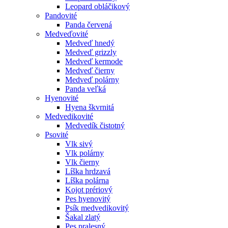
Leopard obláčikový
Pandovité
Panda červená
Medveďovité
Medveď hnedý
Medveď grizzly
Medveď kermode
Medveď čierny
Medveď polárny
Panda veľká
Hyenovité
Hyena škvrnitá
Medvedikovité
Medvedík čistotný
Psovité
Vlk sivý
Vlk polárny
Vlk čierny
Líška hrdzavá
Líška polárna
Kojot prériový
Pes hyenovitý
Psík medvedikovitý
Šakal zlatý
Pes pralesný