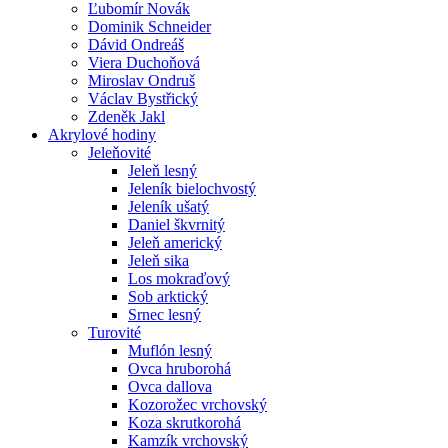
Ľubomír Novák
Dominik Schneider
Dávid Ondreáš
Viera Duchoňová
Miroslav Ondruš
Václav Bystřický
Zdeněk Jakl
Akrylové hodiny
Jeleňovité
Jeleň lesný
Jeleník bielochvostý
Jeleník ušatý
Daniel škvrnitý
Jeleň americký
Jeleň sika
Los mokraďový
Sob arktický
Srnec lesný
Turovité
Muflón lesný
Ovca hruborohá
Ovca dallova
Kozorožec vrchovský
Koza skrutkorohá
Kamzík vrchovský