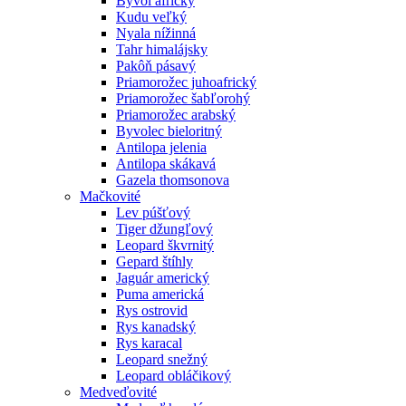
Byvol africký
Kudu veľký
Nyala nížinná
Tahr himalájsky
Pakôň pásavý
Priamorožec juhoafrický
Priamorožec šabľorohý
Priamorožec arabský
Byvolec bieloritný
Antilopa jelenia
Antilopa skákavá
Gazela thomsonova
Mačkovité
Lev púšťový
Tiger džungľový
Leopard škvrnitý
Gepard štíhly
Jaguár americký
Puma americká
Rys ostrovid
Rys kanadský
Rys karacal
Leopard snežný
Leopard obláčikový
Medveďovité