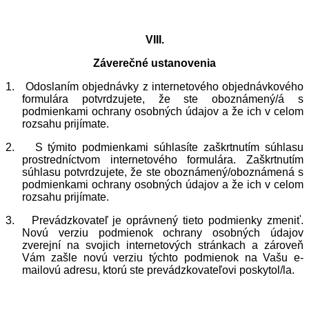
VIII.
Záverečné ustanovenia
1.
Odoslaním objednávky z internetového objednávkového
formulára potvrdzujete, že ste oboznámený/á s
podmienkami ochrany osobných údajov a že ich v celom
rozsahu prijímate.
2.
S týmito podmienkami súhlasíte zaškrtnutím súhlasu
prostredníctvom internetového formulára. Zaškrtnutím
súhlasu potvrdzujete, že ste oboznámený/oboznámená s
podmienkami ochrany osobných údajov a že ich v celom
rozsahu prijímate.
3.
Prevádzkovateľ je oprávnený tieto podmienky zmeniť.
Novú verziu podmienok ochrany osobných údajov
zverejní na svojich internetových stránkach a zároveň
Vám zašle novú verziu týchto podmienok na Vašu e-
mailovú adresu, ktorú ste prevádzkovateľovi poskytol/la.