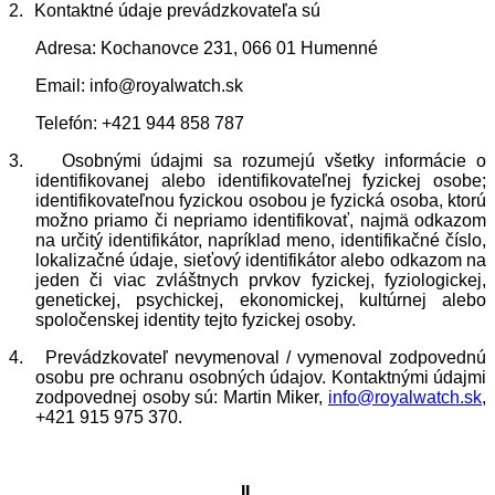
2.
Kontaktné údaje prevádzkovateľa sú
Adresa: Kochanovce 231, 066 01 Humenné
Email: info@royalwatch.sk
Telefón: +421 944 858 787
3.
Osobnými údajmi sa rozumejú všetky informácie o
identifikovanej alebo identifikovateľnej fyzickej osobe;
identifikovateľnou fyzickou osobou je fyzická osoba, ktorú
možno priamo či nepriamo identifikovať, najmä odkazom
na určitý identifikátor, napríklad meno, identifikačné číslo,
lokalizačné údaje, sieťový identifikátor alebo odkazom na
jeden či viac zvláštnych prvkov fyzickej, fyziologickej,
genetickej, psychickej, ekonomickej, kultúrnej alebo
spoločenskej identity tejto fyzickej osoby.
4.
Prevádzkovateľ nevymenoval / vymenoval zodpovednú
osobu pre ochranu osobných údajov. Kontaktnými údajmi
zodpovednej osoby sú: Martin Miker,
info@royalwatch.sk
,
+421 915 975 370.
II.