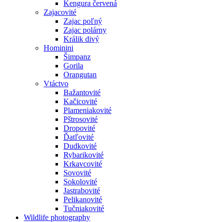
Kengura červená
Zajacovité
Zajac poľný
Zajac polárny
Králik divý
Hominini
Šimpanz
Gorila
Orangutan
Vtáctvo
Bažantovité
Kačicovité
Plameniakovité
Pštrosovité
Dropovité
Ďatľovité
Dudkovité
Rybarikovité
Krkavcovité
Sovovité
Sokolovité
Jastrabovité
Pelikanovité
Tučniakovité
Wildlife photography