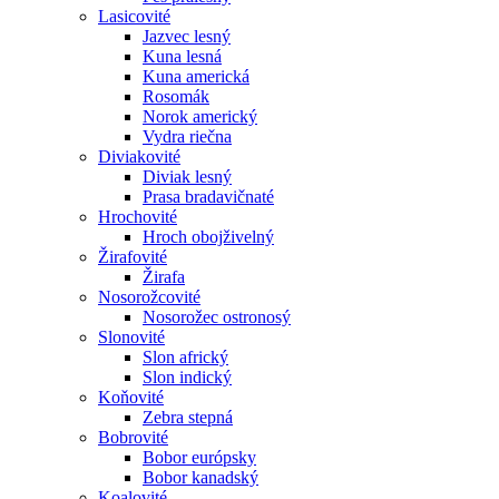
Lasicovité
Jazvec lesný
Kuna lesná
Kuna americká
Rosomák
Norok americký
Vydra riečna
Diviakovité
Diviak lesný
Prasa bradavičnaté
Hrochovité
Hroch obojživelný
Žirafovité
Žirafa
Nosorožcovité
Nosorožec ostronosý
Slonovité
Slon africký
Slon indický
Koňovité
Zebra stepná
Bobrovité
Bobor európsky
Bobor kanadský
Koalovité