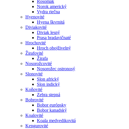
Rosomák
Norok americký
Vydra riečna
Hyenovité
Hyena škvrnitá
Diviakovité
Diviak lesný
Prasa bradavičnaté
Hrochovité
Hroch obojživelný
Žirafovité
Žirafa
Nosorožcovité
Nosorožec ostronosý
Slonovité
Slon africký
Slon indický
Koňovité
Zebra stepná
Bobrovité
Bobor európsky
Bobor kanadský
Koalovité
Koala medvedikovitá
Kengurovité