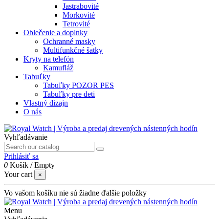
Jastrabovité
Morkovité
Tetrovité
Oblečenie a doplnky
Ochranné masky
Multifunkčné šatky
Kryty na telefón
Kamufláž
Tabuľky
Tabuľky POZOR PES
Tabuľky pre deti
Vlastný dizajn
O nás
Vyhľadávanie
Prihlásiť sa
0
Košík
/
Empty
Your cart
×
Vo vašom košíku nie sú žiadne ďalšie položky
Menu