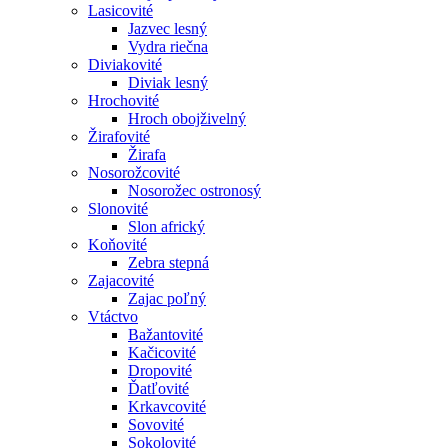
Lasicovité
Jazvec lesný
Vydra riečna
Diviakovité
Diviak lesný
Hrochovité
Hroch obojživelný
Žirafovité
Žirafa
Nosorožcovité
Nosorožec ostronosý
Slonovité
Slon africký
Koňovité
Zebra stepná
Zajacovité
Zajac poľný
Vtáctvo
Bažantovité
Kačicovité
Dropovité
Ďatľovité
Krkavcovité
Sovovité
Sokolovité