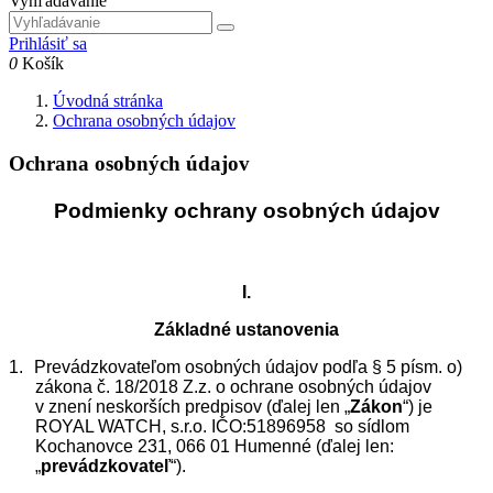
Vyhľadávanie
Prihlásiť sa
0
Košík
Úvodná stránka
Ochrana osobných údajov
Ochrana osobných údajov
Podmienky ochrany osobných údajov
I.
Základné ustanovenia
1.
Prevádzkovateľom osobných údajov podľa § 5 písm. o)
zákona č. 18/2018 Z.z. o ochrane osobných údajov
v znení neskorších predpisov (ďalej len „
Zákon
“) je
ROYAL WATCH, s.r.o. IČO:
51896958
so sídlom
Kochanovce 231, 066 01 Humenné (ďalej len:
„
prevádzkovateľ
“).