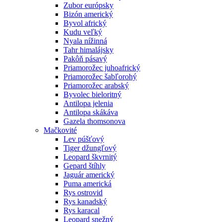
Zubor európsky
Bizón americký
Byvol africký
Kudu veľký
Nyala nížinná
Tahr himalájsky
Pakôň pásavý
Priamorožec juhoafrický
Priamorožec šabľorohý
Priamorožec arabský
Byvolec bieloritný
Antilopa jelenia
Antilopa skákáva
Gazela thomsonova
Mačkovité
Lev púšťový
Tiger džungľový
Leopard škvrnitý
Gepard štíhly
Jaguár americký
Puma americká
Rys ostrovid
Rys kanadský
Rys karacal
Leopard snežný