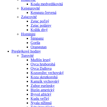
Koala medvedikovitá
Kengurovité
Kengura červená
Zajacovité
Zajac poľný
Zajac polárny
Králik divý
Hominini
Šimpanz
Gorila
Orangutan
Preglejkové hodiny
Turovité
Muflón lesný
Ovca hruborohá
Ovca Dallova
Kozorožec vrchovský
Koza skrutkorohá
Kamzík vrchovský
Zubor európsky
Bizón americký
Byvol africký
Kudu veľký
Nyala nížinná