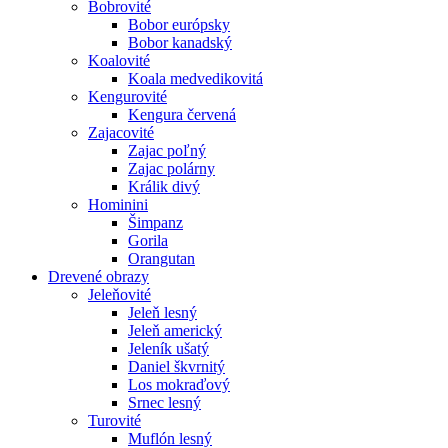
Bobrovité
Bobor európsky
Bobor kanadský
Koalovité
Koala medvedikovitá
Kengurovité
Kengura červená
Zajacovité
Zajac poľný
Zajac polárny
Králik divý
Hominini
Šimpanz
Gorila
Orangutan
Drevené obrazy
Jeleňovité
Jeleň lesný
Jeleň americký
Jeleník ušatý
Daniel škvrnitý
Los mokraďový
Srnec lesný
Turovité
Muflón lesný