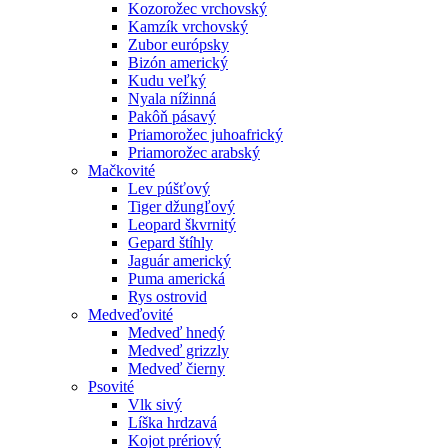
Kozorožec vrchovský
Kamzík vrchovský
Zubor európsky
Bizón americký
Kudu veľký
Nyala nížinná
Pakôň pásavý
Priamorožec juhoafrický
Priamorožec arabský
Mačkovité
Lev púšťový
Tiger džungľový
Leopard škvrnitý
Gepard štíhly
Jaguár americký
Puma americká
Rys ostrovid
Medveďovité
Medveď hnedý
Medveď grizzly
Medveď čierny
Psovité
Vlk sivý
Líška hrdzavá
Kojot prériový