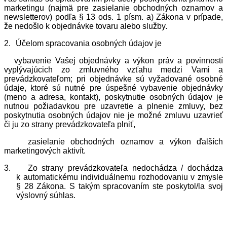
marketingu (najmä pre zasielanie obchodných oznamov a
newsletterov) podľa § 13 ods. 1 písm. a) Zákona v prípade,
že nedošlo k objednávke tovaru alebo služby.
2.
Účelom spracovania osobných údajov je
vybavenie Vašej objednávky a výkon práv a povinností
vyplývajúcich zo zmluvného vzťahu medzi Vami a
prevádzkovateľom; pri objednávke sú vyžadované osobné
údaje, ktoré sú nutné pre úspešné vybavenie objednávky
(meno a adresa, kontakt), poskytnutie osobných údajov je
nutnou požiadavkou pre uzavretie a plnenie zmluvy, bez
poskytnutia osobných údajov nie je možné zmluvu uzavrieť
či ju zo strany prevádzkovateľa plniť,
zasielanie obchodných oznamov a výkon ďalších
marketingových aktivít.
3.
Zo strany prevádzkovateľa nedochádza / dochádza
k automatickému individuálnemu rozhodovaniu v zmysle
§ 28 Zákona. S takým spracovaním ste poskytol/la svoj
výslovný súhlas.