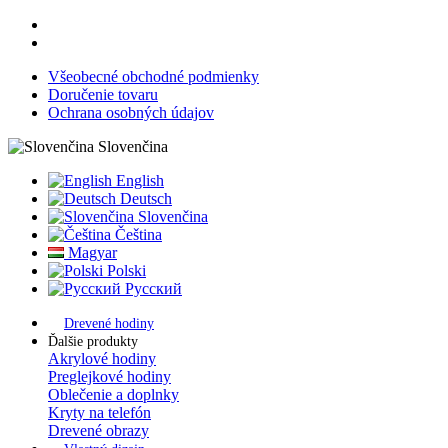
Všeobecné obchodné podmienky
Doručenie tovaru
Ochrana osobných údajov
Slovenčina
English
Deutsch
Slovenčina
Čeština
Magyar
Polski
Русский
Drevené hodiny
Ďalšie produkty
Akrylové hodiny
Preglejkové hodiny
Oblečenie a doplnky
Kryty na telefón
Drevené obrazy