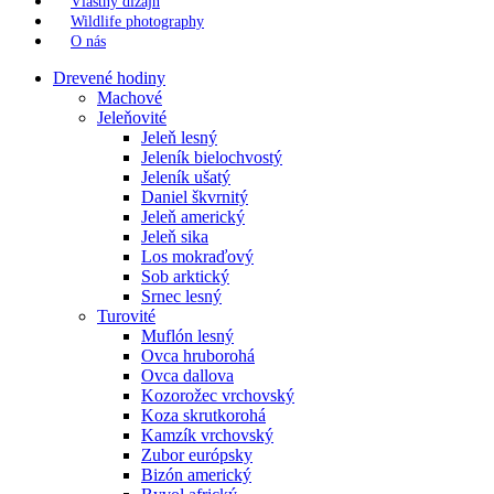
Vlastný dizajn
Wildlife photography
O nás
Drevené hodiny
Machové
Jeleňovité
Jeleň lesný
Jeleník bielochvostý
Jeleník ušatý
Daniel škvrnitý
Jeleň americký
Jeleň sika
Los mokraďový
Sob arktický
Srnec lesný
Turovité
Muflón lesný
Ovca hruborohá
Ovca dallova
Kozorožec vrchovský
Koza skrutkorohá
Kamzík vrchovský
Zubor európsky
Bizón americký