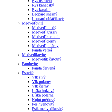
Rys ostrovid
Rys kanadský
Rys karakal
Leopard snežný
Leopard obláčikový
Medveďovité
Medveď hnedý
Medveď grizzly
Medveď kermode
Medveď čierny
Medveď polárny
Panda veľká
Medvedikovité
Medvedík čistotný
Pandovité
Panda červená
Psovité
Vlk sivý
Vlk polárny
Vlk čierny
Líška hrdzavá
Líška polárna
Kojot prériový
Pes hyenovitý
Psík medvedikovitý