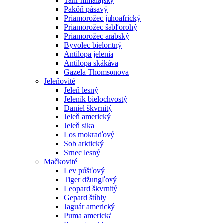
Tahr himalájsky
Pakôň pásavý
Priamorožec juhoafrický
Priamorožec šabľorohý
Priamorožec arabský
Byvolec bieloritný
Antilopa jelenia
Antilopa skákáva
Gazela Thomsonova
Jeleňovité
Jeleň lesný
Jeleník bielochvostý
Daniel škvrnitý
Jeleň americký
Jeleň sika
Los mokraďový
Sob arktický
Srnec lesný
Mačkovité
Lev púšťový
Tiger džungľový
Leopard škvrnitý
Gepard štíhly
Jaguár americký
Puma americká