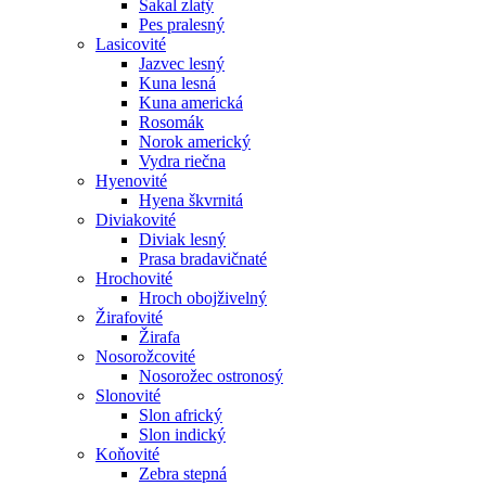
Šakal zlatý
Pes pralesný
Lasicovité
Jazvec lesný
Kuna lesná
Kuna americká
Rosomák
Norok americký
Vydra riečna
Hyenovité
Hyena škvrnitá
Diviakovité
Diviak lesný
Prasa bradavičnaté
Hrochovité
Hroch obojživelný
Žirafovité
Žirafa
Nosorožcovité
Nosorožec ostronosý
Slonovité
Slon africký
Slon indický
Koňovité
Zebra stepná