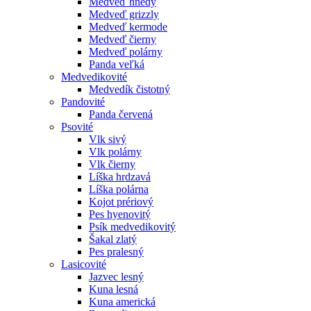
Medveď hnedý
Medveď grizzly
Medveď kermode
Medveď čierny
Medveď polárny
Panda veľká
Medvedikovité
Medvedík čistotný
Pandovité
Panda červená
Psovité
Vlk sivý
Vlk polárny
Vlk čierny
Líška hrdzavá
Líška polárna
Kojot prériový
Pes hyenovitý
Psík medvedikovitý
Šakal zlatý
Pes pralesný
Lasicovité
Jazvec lesný
Kuna lesná
Kuna americká