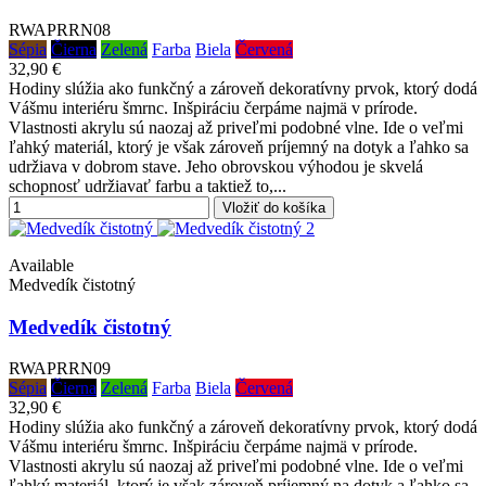
RWAPRRN08
Sépia
Čierna
Zelená
Farba
Biela
Červená
32,90 €
Hodiny slúžia ako funkčný a zároveň dekoratívny prvok, ktorý dodá
Vášmu interiéru šmrnc. Inšpiráciu čerpáme najmä v prírode.
Vlastnosti akrylu sú naozaj až priveľmi podobné vlne. Ide o veľmi
ľahký materiál, ktorý je však zároveň príjemný na dotyk a ľahko sa
udržiava v dobrom stave. Jeho obrovskou výhodou je skvelá
schopnosť udržiavať farbu a taktiež to,...
Vložiť do košíka
Available
Medvedík čistotný
Medvedík čistotný
RWAPRRN09
Sépia
Čierna
Zelená
Farba
Biela
Červená
32,90 €
Hodiny slúžia ako funkčný a zároveň dekoratívny prvok, ktorý dodá
Vášmu interiéru šmrnc. Inšpiráciu čerpáme najmä v prírode.
Vlastnosti akrylu sú naozaj až priveľmi podobné vlne. Ide o veľmi
ľahký materiál, ktorý je však zároveň príjemný na dotyk a ľahko sa