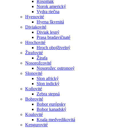
Rosomák
Norok americký
Vydra riečna
Hyenovité
Hyena škvrnitá
Diviakovité
Diviak lesný
Prasa bradavičnaté
Hrochovité
Hroch obojživelný
Žirafovité
Žirafa
Nosorožcovité
Nosorožec ostronosý
Slonovité
Slon africký
Slon indický
Koňovité
Zebra stepná
Bobrovité
Bobor európsky
Bobor kanadský
Koalovité
Koala medvedikovitá
Kengurovité