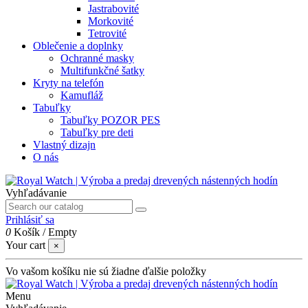
Jastrabovité
Morkovité
Tetrovité
Oblečenie a doplnky
Ochranné masky
Multifunkčné šatky
Kryty na telefón
Kamufláž
Tabuľky
Tabuľky POZOR PES
Tabuľky pre deti
Vlastný dizajn
O nás
Vyhľadávanie
Prihlásiť sa
0
Košík
/
Empty
Your cart
×
Vo vašom košíku nie sú žiadne ďalšie položky
Menu