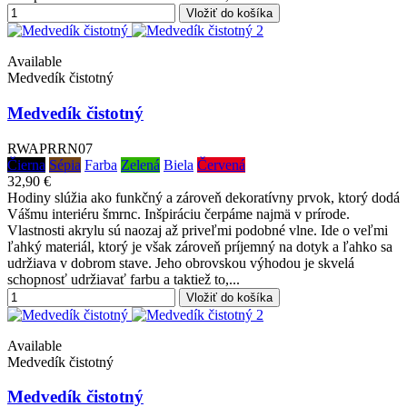
Vložiť do košíka
Available
Medvedík čistotný
Medvedík čistotný
RWAPRRN07
Čierna
Sépia
Farba
Zelená
Biela
Červená
32,90 €
Hodiny slúžia ako funkčný a zároveň dekoratívny prvok, ktorý dodá
Vášmu interiéru šmrnc. Inšpiráciu čerpáme najmä v prírode.
Vlastnosti akrylu sú naozaj až priveľmi podobné vlne. Ide o veľmi
ľahký materiál, ktorý je však zároveň príjemný na dotyk a ľahko sa
udržiava v dobrom stave. Jeho obrovskou výhodou je skvelá
schopnosť udržiavať farbu a taktiež to,...
Vložiť do košíka
Available
Medvedík čistotný
Medvedík čistotný