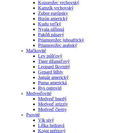
Kozorožec vrchovský
Kamzík vrchovský
Zubor európsky
Bizón americký
Kudu veľký
Nyala nížinná
Pakôň pásavý
Priamorožec juhoafrický
Priamorožec arabský
Mačkovité
Lev púšťový
Tiger džungľový
Leopard škvrnitý
Gepard štíhly
Jaguár americký
Puma americká
Rys ostrovid
Medveďovité
Medveď hnedý
Medveď grizzly
Medveď čierny
Psovité
Vlk sivý
Líška hrdzavá
Kojot prériový