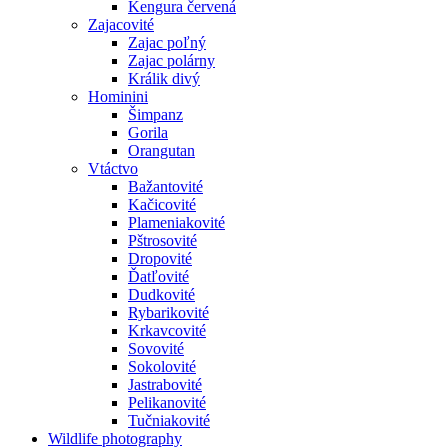
Kengura červená
Zajacovité
Zajac poľný
Zajac polárny
Králik divý
Hominini
Šimpanz
Gorila
Orangutan
Vtáctvo
Bažantovité
Kačicovité
Plameniakovité
Pštrosovité
Dropovité
Ďatľovité
Dudkovité
Rybarikovité
Krkavcovité
Sovovité
Sokolovité
Jastrabovité
Pelikanovité
Tučniakovité
Wildlife photography