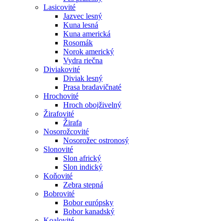
Lasicovité
Jazvec lesný
Kuna lesná
Kuna americká
Rosomák
Norok americký
Vydra riečna
Diviakovité
Diviak lesný
Prasa bradavičnaté
Hrochovité
Hroch obojživelný
Žirafovité
Žirafa
Nosorožcovité
Nosorožec ostronosý
Slonovité
Slon africký
Slon indický
Koňovité
Zebra stepná
Bobrovité
Bobor európsky
Bobor kanadský
Koalovité