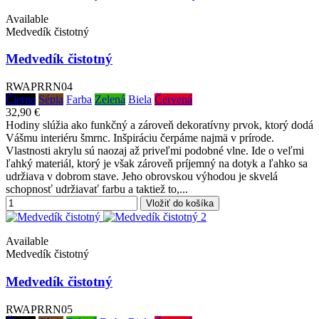
Available
Medvedík čistotný
Medvedík čistotný
RWAPRRN04
Čierna
Sépia
Farba
Zelená
Biela
Červená
32,90 €
Hodiny slúžia ako funkčný a zároveň dekoratívny prvok, ktorý dodá
Vášmu interiéru šmrnc. Inšpiráciu čerpáme najmä v prírode.
Vlastnosti akrylu sú naozaj až priveľmi podobné vlne. Ide o veľmi
ľahký materiál, ktorý je však zároveň príjemný na dotyk a ľahko sa
udržiava v dobrom stave. Jeho obrovskou výhodou je skvelá
schopnosť udržiavať farbu a taktiež to,...
Vložiť do košíka
Available
Medvedík čistotný
Medvedík čistotný
RWAPRRN05