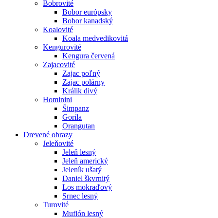
Bobrovité
Bobor európsky
Bobor kanadský
Koalovité
Koala medvedikovitá
Kengurovité
Kengura červená
Zajacovité
Zajac poľný
Zajac polárny
Králik divý
Hominini
Šimpanz
Gorila
Orangutan
Drevené obrazy
Jeleňovité
Jeleň lesný
Jeleň americký
Jeleník ušatý
Daniel škvrnitý
Los mokraďový
Srnec lesný
Turovité
Muflón lesný