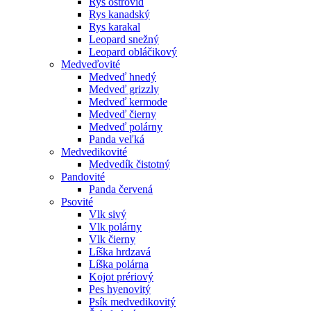
Rys ostrovid
Rys kanadský
Rys karakal
Leopard snežný
Leopard obláčikový
Medveďovité
Medveď hnedý
Medveď grizzly
Medveď kermode
Medveď čierny
Medveď polárny
Panda veľká
Medvedikovité
Medvedík čistotný
Pandovité
Panda červená
Psovité
Vlk sivý
Vlk polárny
Vlk čierny
Líška hrdzavá
Líška polárna
Kojot prériový
Pes hyenovitý
Psík medvedikovitý