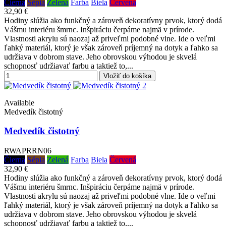
Čierna
Sépia
Zelená
Farba
Biela
Červená
32,90 €
Hodiny slúžia ako funkčný a zároveň dekoratívny prvok, ktorý dodá
Vášmu interiéru šmrnc. Inšpiráciu čerpáme najmä v prírode.
Vlastnosti akrylu sú naozaj až priveľmi podobné vlne. Ide o veľmi
ľahký materiál, ktorý je však zároveň príjemný na dotyk a ľahko sa
udržiava v dobrom stave. Jeho obrovskou výhodou je skvelá
schopnosť udržiavať farbu a taktiež to,...
Vložiť do košíka
Available
Medvedík čistotný
Medvedík čistotný
RWAPRRN06
Čierna
Sépia
Zelená
Farba
Biela
Červená
32,90 €
Hodiny slúžia ako funkčný a zároveň dekoratívny prvok, ktorý dodá
Vášmu interiéru šmrnc. Inšpiráciu čerpáme najmä v prírode.
Vlastnosti akrylu sú naozaj až priveľmi podobné vlne. Ide o veľmi
ľahký materiál, ktorý je však zároveň príjemný na dotyk a ľahko sa
udržiava v dobrom stave. Jeho obrovskou výhodou je skvelá
schopnosť udržiavať farbu a taktiež to,...