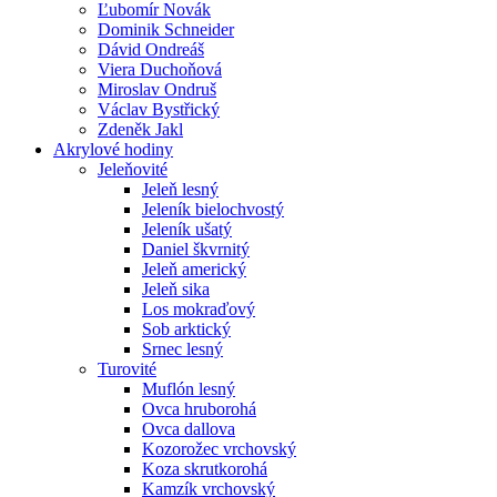
Ľubomír Novák
Dominik Schneider
Dávid Ondreáš
Viera Duchoňová
Miroslav Ondruš
Václav Bystřický
Zdeněk Jakl
Akrylové hodiny
Jeleňovité
Jeleň lesný
Jeleník bielochvostý
Jeleník ušatý
Daniel škvrnitý
Jeleň americký
Jeleň sika
Los mokraďový
Sob arktický
Srnec lesný
Turovité
Muflón lesný
Ovca hruborohá
Ovca dallova
Kozorožec vrchovský
Koza skrutkorohá
Kamzík vrchovský