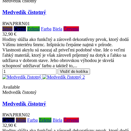
Medvedík čistotný
Medvedík čistotný
RWAPRRN01
Sépia
Čierna
Zelená
Farba
Biela
Červená
32,90 €
Hodiny slúžia ako funkčný a zároveň dekoratívny prvok, ktorý dodá
Vášmu interiéru šmrnc. Inšpiráciu čerpáme najmä v prírode.
Vlastnosti akrylu sú naozaj až priveľmi podobné vlne. Ide o veľmi
ľahký materiál, ktorý je však zároveň príjemný na dotyk a ľahko sa
udržiava v dobrom stave. Jeho obrovskou výhodou je skvelá
schopnosť udržiavať farbu a taktiež to,...
Vložiť do košíka
Available
Medvedík čistotný
Medvedík čistotný
RWAPRRN02
Čierna
Sépia
Farba
Zelená
Biela
Červená
32,90 €
Hodiny slúžia ako funkčný a zároveň dekoratívny prvok, ktorý dodá