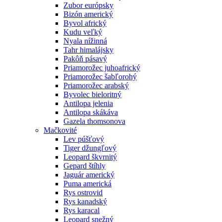
Zubor európsky
Bizón americký
Byvol africký
Kudu veľký
Nyala nížinná
Tahr himalájsky
Pakôň pásavý
Priamorožec juhoafrický
Priamorožec šabľorohý
Priamorožec arabský
Byvolec bieloritný
Antilopa jelenia
Antilopa skákáva
Gazela thomsonova
Mačkovité
Lev púšťový
Tiger džungľový
Leopard škvrnitý
Gepard štíhly
Jaguár americký
Puma americká
Rys ostrovid
Rys kanadský
Rys karacal
Leopard snežný