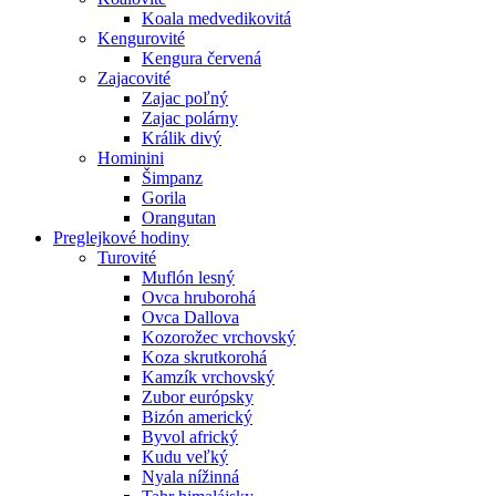
Koala medvedikovitá
Kengurovité
Kengura červená
Zajacovité
Zajac poľný
Zajac polárny
Králik divý
Hominini
Šimpanz
Gorila
Orangutan
Preglejkové hodiny
Turovité
Muflón lesný
Ovca hruborohá
Ovca Dallova
Kozorožec vrchovský
Koza skrutkorohá
Kamzík vrchovský
Zubor európsky
Bizón americký
Byvol africký
Kudu veľký
Nyala nížinná