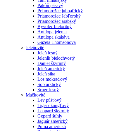
Tahr himalájsky
Pakôň pásavý
Priamorožec juhoafrický
Priamorožec šabľorohý
Priamorožec arabský
Byvolec bieloritný
Antilopa jelenia
Antilopa skákáva
Gazela Thomsonova
Jeleňovité
Jeleň lesný
Jeleník bielochvostý
Daniel škvrnitý
Jeleň americký
Jeleň sika
Los mokraďový
Sob arktický
Srnec lesný
Mačkovité
Lev púšťový
Tiger džungľový
Leopard škvrnitý
Gepard štíhly
Jaguár americký
Puma americká