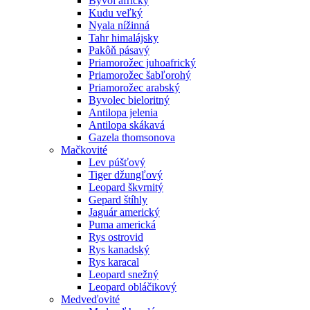
Byvol africký
Kudu veľký
Nyala nížinná
Tahr himalájsky
Pakôň pásavý
Priamorožec juhoafrický
Priamorožec šabľorohý
Priamorožec arabský
Byvolec bieloritný
Antilopa jelenia
Antilopa skákavá
Gazela thomsonova
Mačkovité
Lev púšťový
Tiger džungľový
Leopard škvrnitý
Gepard štíhly
Jaguár americký
Puma americká
Rys ostrovid
Rys kanadský
Rys karacal
Leopard snežný
Leopard obláčikový
Medveďovité