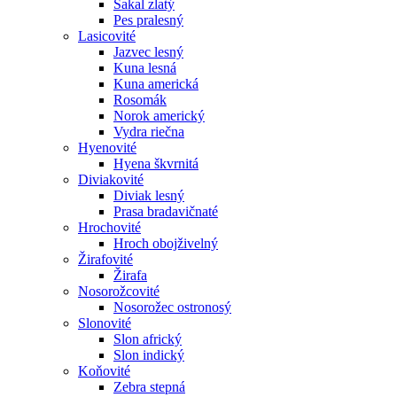
Šakal zlatý
Pes pralesný
Lasicovité
Jazvec lesný
Kuna lesná
Kuna americká
Rosomák
Norok americký
Vydra riečna
Hyenovité
Hyena škvrnitá
Diviakovité
Diviak lesný
Prasa bradavičnaté
Hrochovité
Hroch obojživelný
Žirafovité
Žirafa
Nosorožcovité
Nosorožec ostronosý
Slonovité
Slon africký
Slon indický
Koňovité
Zebra stepná