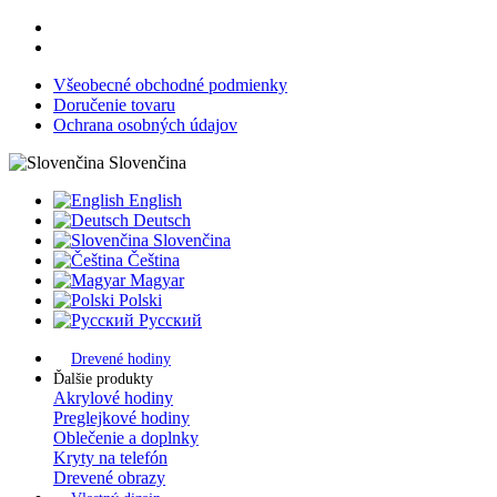
Všeobecné obchodné podmienky
Doručenie tovaru
Ochrana osobných údajov
Slovenčina
English
Deutsch
Slovenčina
Čeština
Magyar
Polski
Русский
Drevené hodiny
Ďalšie produkty
Akrylové hodiny
Preglejkové hodiny
Oblečenie a doplnky
Kryty na telefón
Drevené obrazy