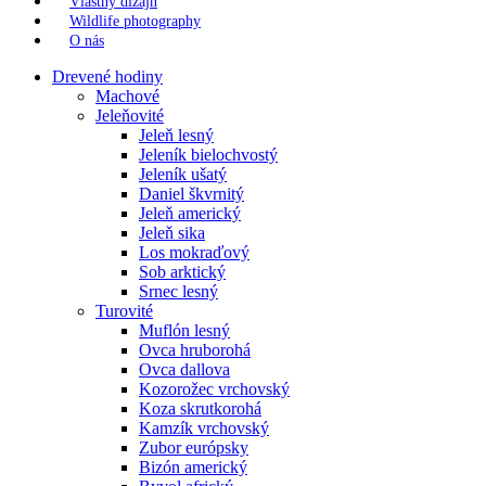
Vlastný dizajn
Wildlife photography
O nás
Drevené hodiny
Machové
Jeleňovité
Jeleň lesný
Jeleník bielochvostý
Jeleník ušatý
Daniel škvrnitý
Jeleň americký
Jeleň sika
Los mokraďový
Sob arktický
Srnec lesný
Turovité
Muflón lesný
Ovca hruborohá
Ovca dallova
Kozorožec vrchovský
Koza skrutkorohá
Kamzík vrchovský
Zubor európsky
Bizón americký