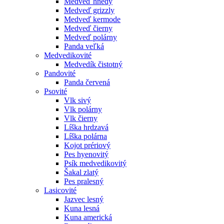
Medveď hnedý
Medveď grizzly
Medveď kermode
Medveď čierny
Medveď polárny
Panda veľká
Medvedikovité
Medvedík čistotný
Pandovité
Panda červená
Psovité
Vlk sivý
Vlk polárny
Vlk čierny
Líška hrdzavá
Líška polárna
Kojot prériový
Pes hyenovitý
Psík medvedikovitý
Šakal zlatý
Pes pralesný
Lasicovité
Jazvec lesný
Kuna lesná
Kuna americká