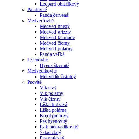
Leopard obláčikový
Pandovité
Panda červená
Medveďovité
Medveď hnedý
Medveď grizzly
Medveď kermode
Medveď čierny
Medveď polárny
Panda veľká
Hyenovité
Hyena škvrnitá
Medvedikovité
Medvedík čistotný
Psovité
Vlk sivý
Vlk polárny
Vlk čierny
Líška hrdzavá
Líška polárna
Kojot prériový
Pes hyenovitý
Psík medvedikovitý
Šakal zlatý
Pes pralesný