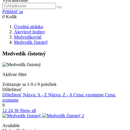
Vyhľadávanie
Prihlásiť sa
0
Košík
Úvodná stránka
Akrylové hodiny
Medvedikovité
Medvedík čistotný
Medvedík čistotný
Aktívne filtre
Zobrazuje sa 1-9 z 9 položiek
Dôležitosť
Dôležitosť
Názvu: A - Z
Názvu: Z - A
Cena: vzostupne
Cena:
zostupne
9
12
24
36
Show all
Available