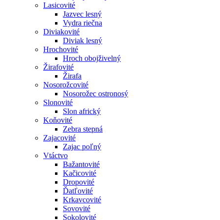
Lasicovité
Jazvec lesný
Vydra riečna
Diviakovité
Diviak lesný
Hrochovité
Hroch obojživelný
Žirafovité
Žirafa
Nosorožcovité
Nosorožec ostronosý
Slonovité
Slon africký
Koňovité
Zebra stepná
Zajacovité
Zajac poľný
Vtáctvo
Bažantovité
Kačicovité
Dropovité
Ďatľovité
Krkavcovité
Sovovité
Sokolovité