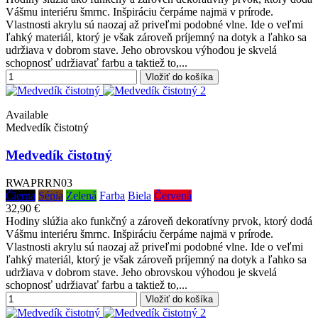
Vášmu interiéru šmrnc. Inšpiráciu čerpáme najmä v prírode.
Vlastnosti akrylu sú naozaj až priveľmi podobné vlne. Ide o veľmi
ľahký materiál, ktorý je však zároveň príjemný na dotyk a ľahko sa
udržiava v dobrom stave. Jeho obrovskou výhodou je skvelá
schopnosť udržiavať farbu a taktiež to,...
Vložiť do košíka
Available
Medvedík čistotný
Medvedík čistotný
RWAPRRN03
Čierna
Sépia
Zelená
Farba
Biela
Červená
32,90 €
Hodiny slúžia ako funkčný a zároveň dekoratívny prvok, ktorý dodá
Vášmu interiéru šmrnc. Inšpiráciu čerpáme najmä v prírode.
Vlastnosti akrylu sú naozaj až priveľmi podobné vlne. Ide o veľmi
ľahký materiál, ktorý je však zároveň príjemný na dotyk a ľahko sa
udržiava v dobrom stave. Jeho obrovskou výhodou je skvelá
schopnosť udržiavať farbu a taktiež to,...
Vložiť do košíka